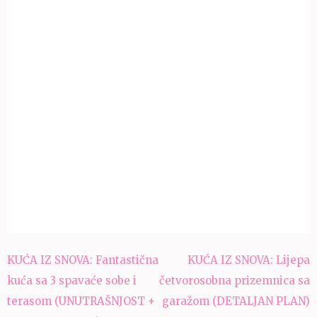
Navigacija
KUĆA IZ SNOVA: Fantastična
KUĆA IZ SNOVA: Lijepa
članaka
kuća sa 3 spavaće sobe i
četvorosobna prizemnica sa
terasom (UNUTRAŠNJOST +
garažom (DETALJAN PLAN)