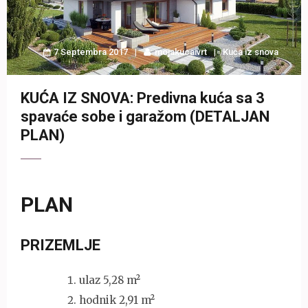
7 Septembra 2017
mojakucaivrt
Kuća iz snova
KUĆA IZ SNOVA: Predivna kuća sa 3
spavaće sobe i garažom (DETALJAN
PLAN)
PLAN
PRIZEMLJE
ulaz 5,28 m²
hodnik 2,91 m²