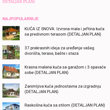
DETALJAN PLAN)
NAJPOPULARNIJE
KUĆA IZ SNOVA: Izvrsna mala i jeftina kuća
sa predivnom terasom (DETALJAN PLAN)
37 prekrasnih ideja za uređenje vašeg
dvorišta, terase, bašte i staza
Krasna malena kuća sa garažom i 3 spavaće
sobe (DETALJAN PLAN)
Zanimljiva kuća jednostavna za izgradnju
(DETALJAN PLAN)
Raskošna kuća sa stilom (DETALJAN PLAN)