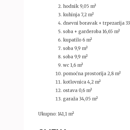
hodnik 9,05 m²
kuhinja 7,2 m²
dnevni boravak + trpezarija 33
soba + garderoba 16,65 m²
kupatilo 6 m²
soba 9,9 m²
soba 9,9 m²
wc 1,6 m²
pomoćna prostorija 2,8 m²
kotlovnica 4,2 m²
ostava 0,6 m²
garaža 34,05 m²
Ukupno: 141,1 m²