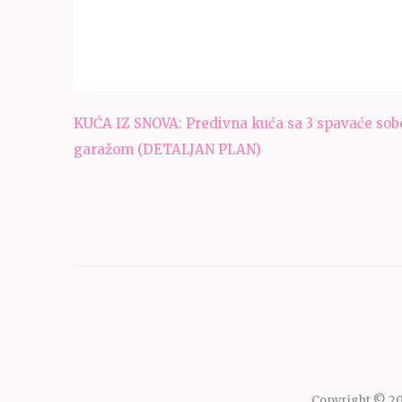
Navigacija
KUĆA IZ SNOVA: Predivna kuća sa 3 spavaće sobe
članaka
garažom (DETALJAN PLAN)
Copyright © 2