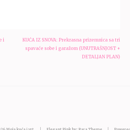
 i
KUĆA IZ SNOVA: Prekrasna prizemnica sa tri
spavaće sobe i garažom (UNUTRAŠNJOST +
DETALJAN PLAN)
026
Moja kuća i vrt
.
Elegant Pink by: Rara Theme
Powered