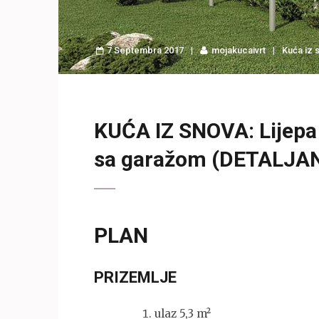
7 Septembra 2017
mojakucaivrt
Kuća iz 
KUĆA IZ SNOVA: Lijepa
sa garažom (DETALJA
PLAN
PRIZEMLJE
ulaz 5,3 m²