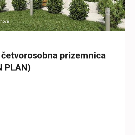
snova
 četvorosobna prizemnica
N PLAN)