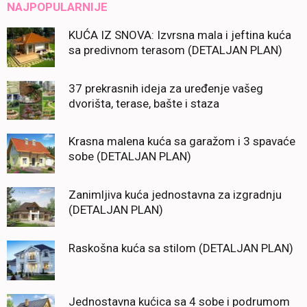
NAJPOPULARNIJE
KUĆA IZ SNOVA: Izvrsna mala i jeftina kuća
sa predivnom terasom (DETALJAN PLAN)
37 prekrasnih ideja za uređenje vašeg
dvorišta, terase, bašte i staza
Krasna malena kuća sa garažom i 3 spavaće
sobe (DETALJAN PLAN)
Zanimljiva kuća jednostavna za izgradnju
(DETALJAN PLAN)
Raskošna kuća sa stilom (DETALJAN PLAN)
Jednostavna kućica sa 4 sobe i podrumom