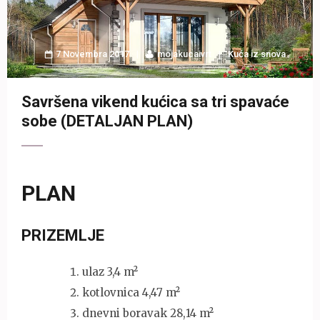
7 Novembra 2017
mojakucaivrt
Kuća iz snova
Savršena vikend kućica sa tri spavaće
sobe (DETALJAN PLAN)
PLAN
PRIZEMLJE
ulaz 3,4 m²
kotlovnica 4,47 m²
dnevni boravak 28,14 m²