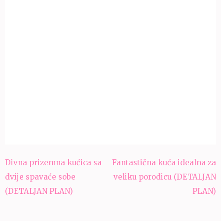
Navigacija
Divna prizemna kućica sa
Fantastična kuća idealna za
članaka
dvije spavaće sobe
veliku porodicu (DETALJAN
(DETALJAN PLAN)
PLAN)