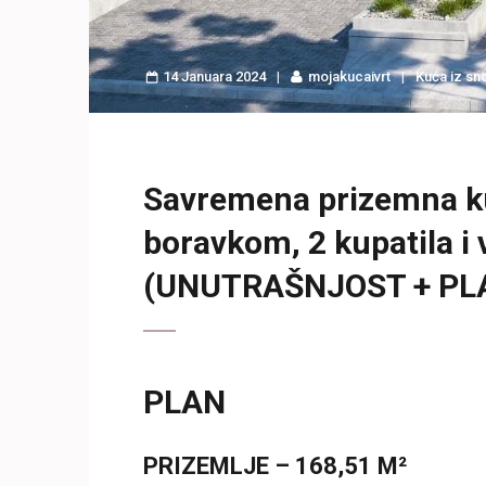
14 Januara 2024
mojakucaivrt
Kuća iz sn
Savremena prizemna ku
boravkom, 2 kupatila i
(UNUTRAŠNJOST + PL
PLAN
PRIZEMLJE – 168,51 M²