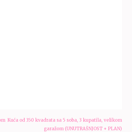
kom
Kuća od 350 kvadrata sa 5 soba, 3 kupatila, velikom
garažom (UNUTRAŠNJOST + PLAN)