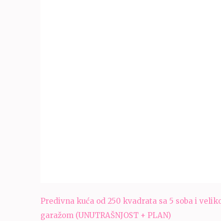
Navigacija
Predivna kuća od 250 kvadrata sa 5 soba i veli
članaka
garažom (UNUTRAŠNJOST + PLAN)