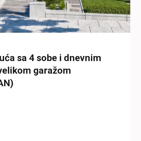
ova
ća sa 4 sobe i dnevnim
 velikom garažom
AN)