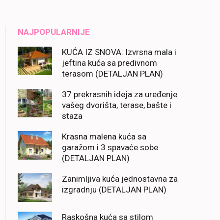
NAJPOPULARNIJE
KUĆA IZ SNOVA: Izvrsna mala i
jeftina kuća sa predivnom
terasom (DETALJAN PLAN)
37 prekrasnih ideja za uređenje
vašeg dvorišta, terase, bašte i
staza
Krasna malena kuća sa
garažom i 3 spavaće sobe
(DETALJAN PLAN)
Zanimljiva kuća jednostavna za
izgradnju (DETALJAN PLAN)
Raskošna kuća sa stilom