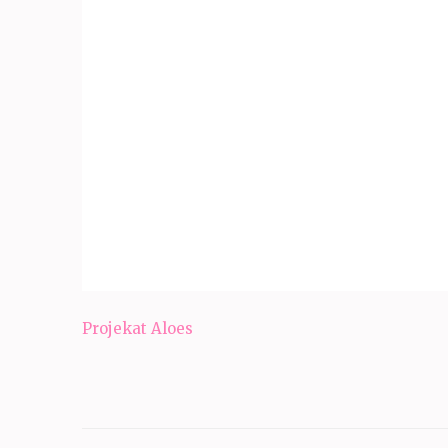
Navigacija
Projekat Aloes
članaka