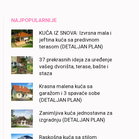
NAJPOPULARNIJE
KUĆA IZ SNOVA: Izvrsna mala i
jeftina kuća sa predivnom
terasom (DETALJAN PLAN)
37 prekrasnih ideja za uređenje
vašeg dvorišta, terase, bašte i
staza
Krasna malena kuća sa
garažom i 3 spavaće sobe
(DETALJAN PLAN)
Zanimljiva kuća jednostavna za
izgradnju (DETALJAN PLAN)
Raskošna kuća sa stilom