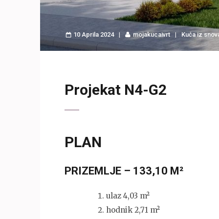
10 Aprila 2024
mojakucaivrt
Kuća iz snov
Projekat N4-G2
PLAN
PRIZEMLJE – 133,10 M²
ulaz 4,03 m²
hodnik 2,71 m²