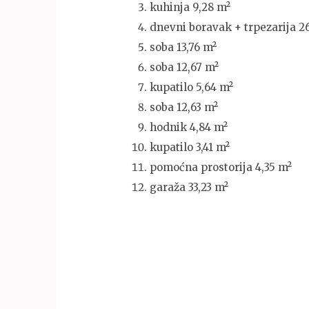
kuhinja 9,28 m²
dnevni boravak + trpezarija 2
soba 13,76 m²
soba 12,67 m²
kupatilo 5,64 m²
soba 12,63 m²
hodnik 4,84 m²
kupatilo 3,41 m²
pomoćna prostorija 4,35 m²
garaža 33,23 m²