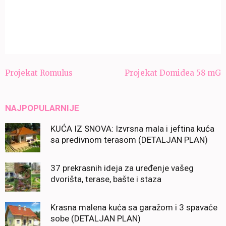
Navigacija
Projekat Romulus
Projekat Domidea 58 mG
članaka
NAJPOPULARNIJE
KUĆA IZ SNOVA: Izvrsna mala i jeftina kuća
sa predivnom terasom (DETALJAN PLAN)
37 prekrasnih ideja za uređenje vašeg
dvorišta, terase, bašte i staza
Krasna malena kuća sa garažom i 3 spavaće
sobe (DETALJAN PLAN)