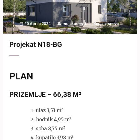
10 Aprila 2024
mojakucaivrt
Kuća iz snova
Projekat N18-BG
PLAN
PRIZEMLJE – 66,38 M²
ulaz 3,53 m²
hodnik 4,95 m²
soba 8,75 m²
kupatilo 3,98 m²