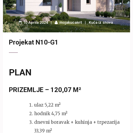
10 Aprila 2024
mojakucaivrt
Kuća iz snova
Projekat N10-G1
PLAN
PRIZEMLJE – 120,07 M²
ulaz 5,22 m²
hodnik 4,75 m²
dnevni boravak + kuhinja + trpezarija
33,39 m²