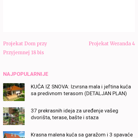
Navigacija
Projekat Dom przy
Projekat Weranda 4
članaka
Przyjemnej 18 bis
NAJPOPULARNIJE
KUĆA IZ SNOVA: Izvrsna mala i jeftina kuća
sa predivnom terasom (DETALJAN PLAN)
37 prekrasnih ideja za uređenje vašeg
dvorišta, terase, bašte i staza
Krasna malena kuća sa garažom i 3 spavaće