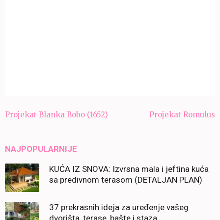
Navigacija
Projekat Blanka Bobo (1652)
Projekat Romulus
članaka
NAJPOPULARNIJE
KUĆA IZ SNOVA: Izvrsna mala i jeftina kuća
sa predivnom terasom (DETALJAN PLAN)
37 prekrasnih ideja za uređenje vašeg
dvorišta, terase, bašte i staza