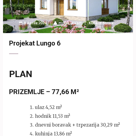
8 Aprila 2024
mojakucaivrt
Kuća iz snova
Projekat Lungo 6
PLAN
PRIZEMLJE – 77,66 M²
ulaz 4,52 m²
hodnik 11,53 m²
dnevni boravak + trpezarija 30,29 m²
kuhinja 13,86 m²