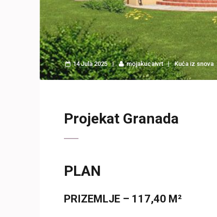
14 Jula 2025
mojakucaivrt
Kuća iz snova
Projekat Granada
PLAN
PRIZEMLJE – 117,40 M²