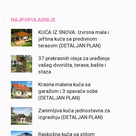
NAJPOPULARNIJE
KUĆA IZ SNOVA: Izvrsna mala i
jeftina kuća sa predivnom
terasom (DETALJAN PLAN)
37 prekrasnih ideja za uređenje
vašeg dvorišta, terase, bašte i
staza
Krasna malena kuća sa
garažom i 3 spavaće sobe
(DETALJAN PLAN)
Zanimljiva kuća jednostavna za
izgradnju (DETALJAN PLAN)
Raskošna kuća sa stilom