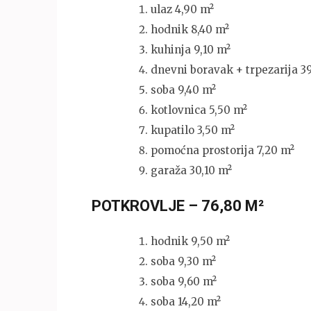
ulaz 4,90 m²
hodnik 8,40 m²
kuhinja 9,10 m²
dnevni boravak + trpezarija 3
soba 9,40 m²
kotlovnica 5,50 m²
kupatilo 3,50 m²
pomoćna prostorija 7,20 m²
garaža 30,10 m²
POTKROVLJE – 76,80 M²
hodnik 9,50 m²
soba 9,30 m²
soba 9,60 m²
soba 14,20 m²