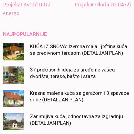
Navigacija
Projekat Astrid II G2
Projekat Gloria G2 (1472)
članaka
energo
NAJPOPULARNIJE
KUĆA IZ SNOVA: Izvrsna mala i jeftina kuća
sa predivnom terasom (DETALJAN PLAN)
37 prekrasnih ideja za uređenje vašeg
dvorišta, terase, bašte i staza
Krasna malena kuća sa garažom i 3 spavaće
sobe (DETALJAN PLAN)
Zanimljiva kuća jednostavna za izgradnju
(DETALJAN PLAN)