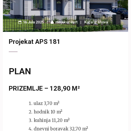
16 Jula 2025
mojakucaivrt
Kuća iz snova
Projekat APS 181
PLAN
PRIZEMLJE – 128,90 M²
ulaz 3,70 m²
hodnik 10 m²
kuhinja 11,20 m²
dnevni boravak 32,70 m²