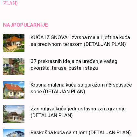
PLAN)
NAJPOPULARNIJE
KUĆA IZ SNOVA: Izvrsna mala i jeftina kuća
sa predivnom terasom (DETALJAN PLAN)
37 prekrasnih ideja za uređenje vašeg
dvorišta, terase, bašte i staza
Krasna malena kuća sa garažom i 3 spavaće
sobe (DETALJAN PLAN)
Zanimljiva kuća jednostavna za izgradnju
(DETALJAN PLAN)
Raskošna kuća sa stilom (DETALJAN PLAN)