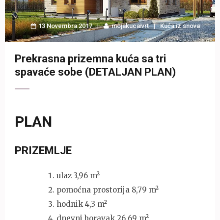
13 Novembra 2017
mojakucaivrt
Kuća iz snova
Prekrasna prizemna kuća sa tri
spavaće sobe (DETALJAN PLAN)
PLAN
PRIZEMLJE
ulaz 3,96 m²
pomoćna prostorija 8,79 m²
hodnik 4,3 m²
dnevni boravak 26,69 m²