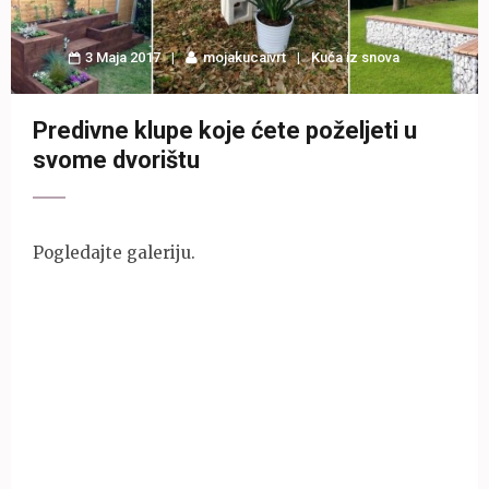
3 Maja 2017
mojakucaivrt
Kuća iz snova
Predivne klupe koje ćete poželjeti u
svome dvorištu
Pogledajte galeriju.