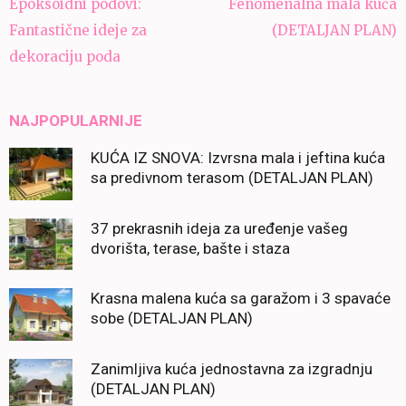
Navigacija
Epoksoidni podovi:
Fenomenalna mala kuća
članaka
Fantastične ideje za
(DETALJAN PLAN)
dekoraciju poda
NAJPOPULARNIJE
KUĆA IZ SNOVA: Izvrsna mala i jeftina kuća
sa predivnom terasom (DETALJAN PLAN)
37 prekrasnih ideja za uređenje vašeg
dvorišta, terase, bašte i staza
Krasna malena kuća sa garažom i 3 spavaće
sobe (DETALJAN PLAN)
Zanimljiva kuća jednostavna za izgradnju
(DETALJAN PLAN)