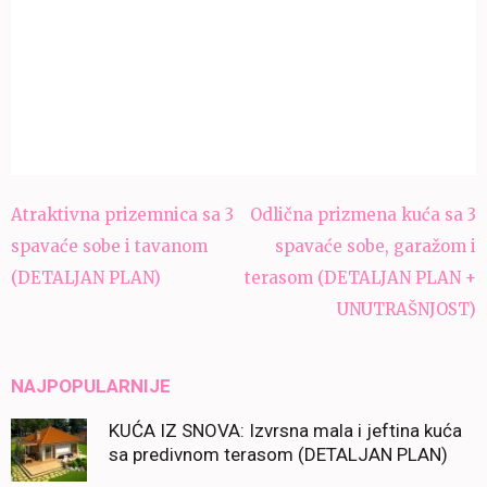
Navigacija
Atraktivna prizemnica sa 3
Odlična prizmena kuća sa 3
članaka
spavaće sobe i tavanom
spavaće sobe, garažom i
(DETALJAN PLAN)
terasom (DETALJAN PLAN +
UNUTRAŠNJOST)
NAJPOPULARNIJE
KUĆA IZ SNOVA: Izvrsna mala i jeftina kuća
sa predivnom terasom (DETALJAN PLAN)