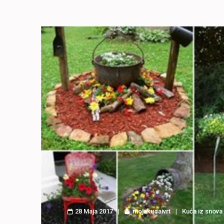
28 Maja 2017
mojakucaivrt
Kuća iz snova