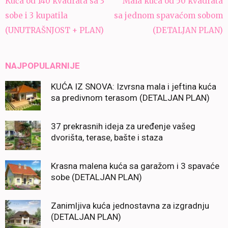
Kuća od 140 kvadrata sa 3
Mala kuća od 50 kvadrata
članaka
sobe i 3 kupatila
sa jednom spavaćom sobom
(UNUTRAŠNJOST + PLAN)
(DETALJAN PLAN)
NAJPOPULARNIJE
KUĆA IZ SNOVA: Izvrsna mala i jeftina kuća
sa predivnom terasom (DETALJAN PLAN)
37 prekrasnih ideja za uređenje vašeg
dvorišta, terase, bašte i staza
Krasna malena kuća sa garažom i 3 spavaće
sobe (DETALJAN PLAN)
Zanimljiva kuća jednostavna za izgradnju
(DETALJAN PLAN)