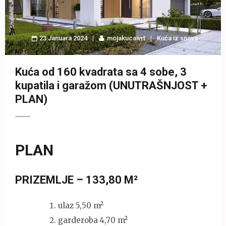
23 Januara 2024
mojakucaivrt
Kuća iz snova
Kuća od 160 kvadrata sa 4 sobe, 3
kupatila i garažom (UNUTRAŠNJOST +
PLAN)
PLAN
PRIZEMLJE – 133,80 M²
ulaz 5,50 m²
garderoba 4,70 m²