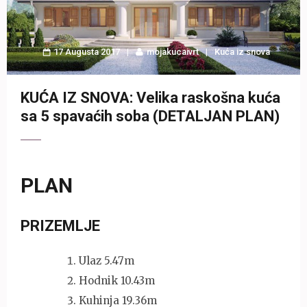
17 Augusta 2017
mojakucaivrt
Kuća iz snova
KUĆA IZ SNOVA: Velika raskošna kuća
sa 5 spavaćih soba (DETALJAN PLAN)
PLAN
PRIZEMLJE
Ulaz 5.47m
Hodnik 10.43m
Kuhinja 19.36m