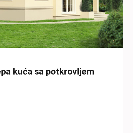
epa kuća sa potkrovljem