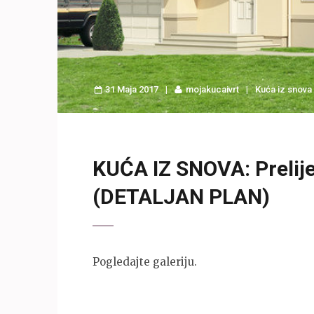
31 Maja 2017
mojakucaivrt
Kuća iz snova
KUĆA IZ SNOVA: Prelij
(DETALJAN PLAN)
Pogledajte galeriju.