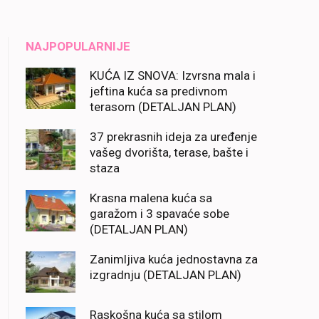
NAJPOPULARNIJE
KUĆA IZ SNOVA: Izvrsna mala i
jeftina kuća sa predivnom
terasom (DETALJAN PLAN)
37 prekrasnih ideja za uređenje
vašeg dvorišta, terase, bašte i
staza
Krasna malena kuća sa
garažom i 3 spavaće sobe
(DETALJAN PLAN)
Zanimljiva kuća jednostavna za
izgradnju (DETALJAN PLAN)
Raskošna kuća sa stilom