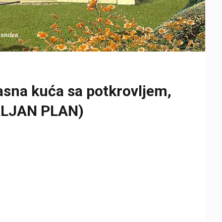
 snova
sna kuća sa potkrovljem,
TALJAN PLAN)