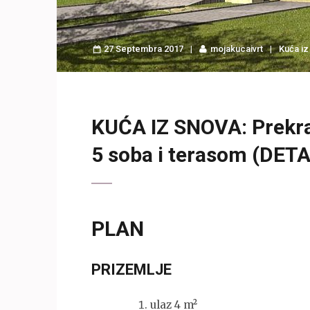
27 Septembra 2017
mojakucaivrt
Kuća iz
KUĆA IZ SNOVA: Prekra
5 soba i terasom (DE
PLAN
PRIZEMLJE
ulaz 4 m²