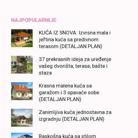
NAJPOPULARNIJE
KUĆA IZ SNOVA: Izvrsna mala i
jeftina kuća sa predivnom
terasom (DETALJAN PLAN)
37 prekrasnih ideja za uređenje
vašeg dvorišta, terase, bašte i
staza
Krasna malena kuća sa
garažom i 3 spavaće sobe
(DETALJAN PLAN)
Zanimljiva kuća jednostavna za
izgradnju (DETALJAN PLAN)
Raskošna kuća sa stilom