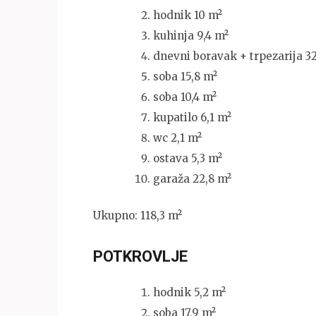
hodnik 10 m²
kuhinja 9,4 m²
dnevni boravak + trpezarija 32
soba 15,8 m²
soba 10,4 m²
kupatilo 6,1 m²
wc 2,1 m²
ostava 5,3 m²
garaža 22,8 m²
Ukupno: 118,3 m²
POTKROVLJE
hodnik 5,2 m²
soba 17,9 m²