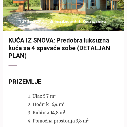
27 Juna 2017
mojakucaivrt
Kuća iz snova
KUĆA IZ SNOVA: Predobra luksuzna
kuća sa 4 spavaće sobe (DETALJAN
PLAN)
PRIZEMLJE
Ulaz 5,7 m²
Hodnik 16,4 m²
Kuhinja 14,8 m²
Pomoćna prostorija 3,8 m²