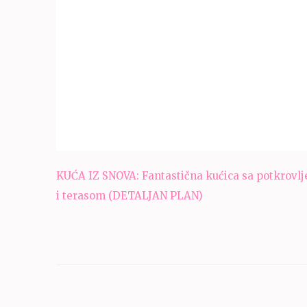
Navigacija
KUĆA IZ SNOVA: Fantastična kućica sa potkrovl
članaka
i terasom (DETALJAN PLAN)