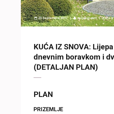
23 Septembra 2017
mojakucaivrt
Kuća iz
KUĆA IZ SNOVA: Lijepa (
dnevnim boravkom i dv
(DETALJAN PLAN)
PLAN
PRIZEMLJE