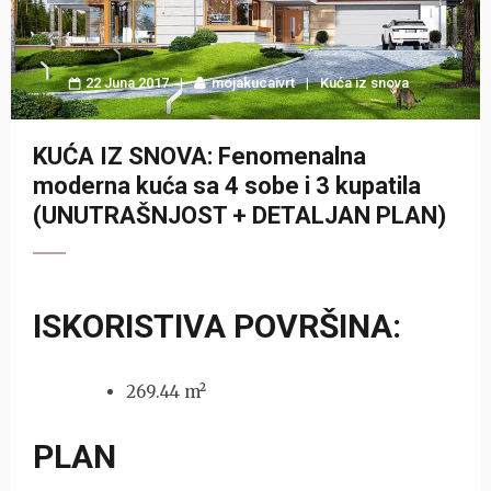
22 Juna 2017
mojakucaivrt
Kuća iz snova
KUĆA IZ SNOVA: Fenomenalna
moderna kuća sa 4 sobe i 3 kupatila
(UNUTRAŠNJOST + DETALJAN PLAN)
ISKORISTIVA POVRŠINA:
269.44 m²
PLAN