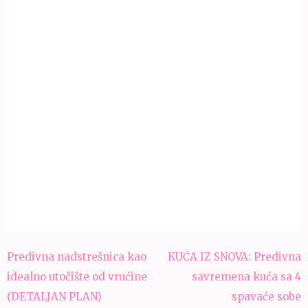
Navigacija
Predivna nadstrešnica kao
KUĆA IZ SNOVA: Predivna
članaka
idealno utočište od vrućine
savremena kuća sa 4
(DETALJAN PLAN)
spavaće sobe