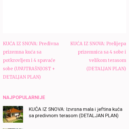
Navigacija
KUĆA IZ SNOVA: Predivna
KUĆA IZ SNOVA: Prelijepa
članaka
prizemna kuća sa
prizemnica sa 4 sobe i
potkrovljem i 4 spavaće
velikom terasom
sobe (UNUTRAŠNJOST +
(DETALJAN PLAN)
DETALJAN PLAN)
NAJPOPULARNIJE
KUĆA IZ SNOVA: Izvrsna mala i jeftina kuća
sa predivnom terasom (DETALJAN PLAN)