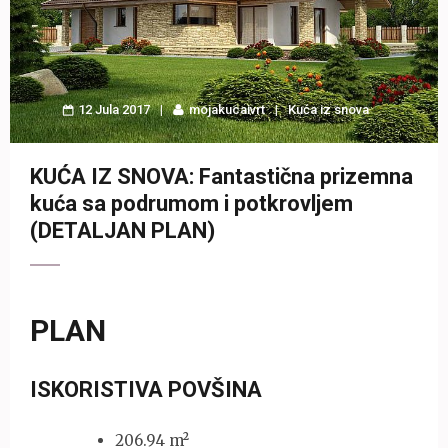
12 Jula 2017
mojakucaivrt
Kuća iz snova
KUĆA IZ SNOVA: Fantastična prizemna
kuća sa podrumom i potkrovljem
(DETALJAN PLAN)
PLAN
ISKORISTIVA POVŠINA
206.94 m²