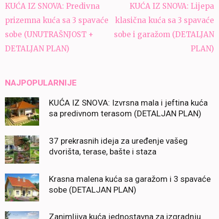
Navigacija
KUĆA IZ SNOVA: Predivna
KUĆA IZ SNOVA: Lijepa
članaka
prizemna kuća sa 3 spavaće
klasična kuća sa 3 spavaće
sobe (UNUTRAŠNJOST +
sobe i garažom (DETALJAN
DETALJAN PLAN)
PLAN)
NAJPOPULARNIJE
KUĆA IZ SNOVA: Izvrsna mala i jeftina kuća
sa predivnom terasom (DETALJAN PLAN)
37 prekrasnih ideja za uređenje vašeg
dvorišta, terase, bašte i staza
Krasna malena kuća sa garažom i 3 spavaće
sobe (DETALJAN PLAN)
Zanimljiva kuća jednostavna za izgradnju