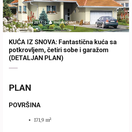
6 Jula 2017
mojakucaivrt
Kuća iz snova
KUĆA IZ SNOVA: Fantastična kuća sa
potkrovljem, četiri sobe i garažom
(DETALJAN PLAN)
PLAN
POVRŠINA
171,9 m²