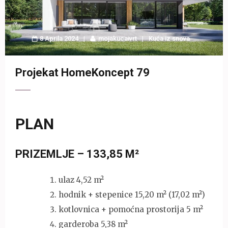
8 Aprila 2024
mojakucaivrt
Kuća iz snova
Projekat HomeKoncept 79
PLAN
PRIZEMLJE – 133,85 M²
ulaz 4,52 m²
hodnik + stepenice 15,20 m² (17,02 m²)
kotlovnica + pomoćna prostorija 5 m²
garderoba 5,38 m²