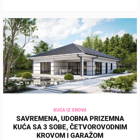
19 Jula 2026
mojakucaivrt
KUĆA IZ SNOVA
SAVREMENA, UDOBNA PRIZEMNA
KUĆA SA 3 SOBE, ČETVOROVODNIM
KROVOM I GARAŽOM