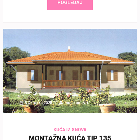
POGLEDAJ
8 Oktobra 2025
mojakucaivrt
KUĆA IZ SNOVA
MONTAŽNA KUĆA TIP 135