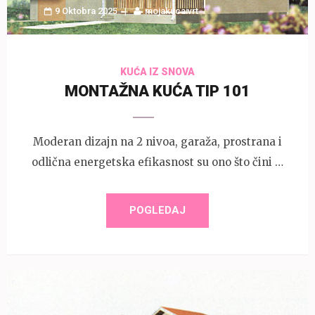
9 Oktobra 2025
mojakucaivrt
KUĆA IZ SNOVA
MONTAŽNA KUĆA TIP 101
Moderan dizajn na 2 nivoa, garaža, prostrana i
odlična energetska efikasnost su ono što čini …
POGLEDAJ