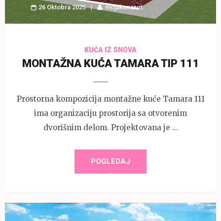
26 Oktobra 2025
mojakucaivrt
KUĆA IZ SNOVA
MONTAŽNA KUĆA TAMARA TIP 111
Prostorna kompozicija montažne kuće Tamara 111
ima organizaciju prostorija sa otvorenim
dvorišnim delom. Projektovana je …
POGLEDAJ