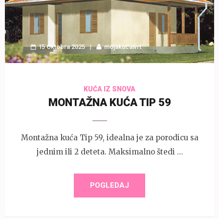
15 Oktobra 2025
mojakucaivrt
KUĆA IZ SNOVA
MONTAŽNA KUĆA TIP 59
Montažna kuća Tip 59, idealna je za porodicu sa
jednim ili 2 deteta. Maksimalno štedi …
POGLEDAJ