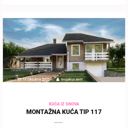
13 Oktobra 2025
mojakucaivrt
KUĆA IZ SNOVA
MONTAŽNA KUĆA TIP 117