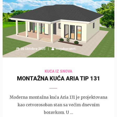
26 Oktobra 2025
mojakucaivrt
KUĆA IZ SNOVA
MONTAŽNA KUĆA ARIA TIP 131
Moderna montažna kuća Aria 131 je projektovana
kao cetvorosoban stan sa većim dnevnim
boravkom. U …