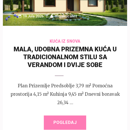
19 Jula 2026
mojakucaivrt
KUĆA IZ SNOVA
MALA, UDOBNA PRIZEMNA KUĆA U
TRADICIONALNOM STILU SA
VERANDOM I DVIJE SOBE
Plan Prizemlje Predsoblje 3,79 m² Pomoćna
prostorija 4,15 m² Kuhinja 9,45 m² Dnevni boravak
26,34 …
POGLEDAJ