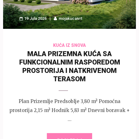
19 Jula 2026
mojakucaivrt
KUĆA IZ SNOVA
MALA PRIZEMNA KUĆA SA
FUNKCIONALNIM RASPOREDOM
PROSTORIJA I NATKRIVENOM
TERASOM
Plan Prizemlje Predsoblje 3,80 m² Pomoćna
prostorija 2,15 m² Hodnik 5,83 m² Dnevni boravak +
…