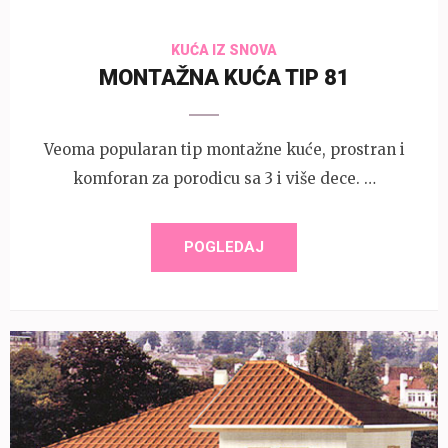
KUĆA IZ SNOVA
MONTAŽNA KUĆA TIP 81
Veoma popularan tip montažne kuće, prostran i
komforan za porodicu sa 3 i više dece. …
POGLEDAJ