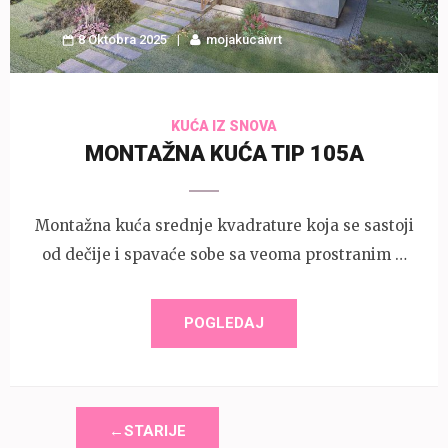
8 Oktobra 2025
mojakucaivrt
KUĆA IZ SNOVA
MONTAŽNA KUĆA TIP 105A
Montažna kuća srednje kvadrature koja se sastoji
od dečije i spavaće sobe sa veoma prostranim …
POGLEDAJ
←STARIJE