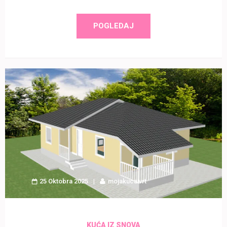
POGLEDAJ
25 Oktobra 2025
mojakucaivrt
KUĆA IZ SNOVA