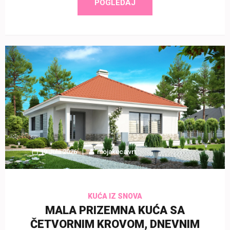
POGLEDAJ
19 Jula 2026
mojakucaivrt
KUĆA IZ SNOVA
MALA PRIZEMNA KUĆA SA
ČETVORNIM KROVOM, DNEVNIM