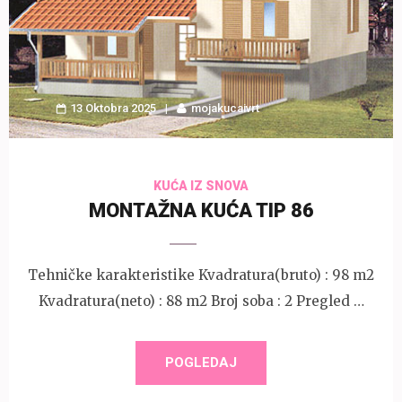
13 Oktobra 2025
mojakucaivrt
KUĆA IZ SNOVA
MONTAŽNA KUĆA TIP 86
Tehničke karakteristike Kvadratura(bruto) : 98 m2
Kvadratura(neto) : 88 m2 Broj soba : 2 Pregled …
POGLEDAJ