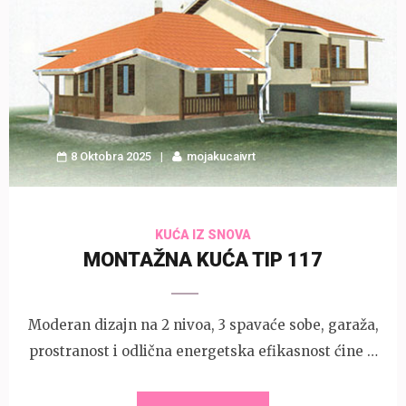
8 Oktobra 2025
mojakucaivrt
KUĆA IZ SNOVA
MONTAŽNA KUĆA TIP 117
Moderan dizajn na 2 nivoa, 3 spavaće sobe, garaža,
prostranost i odlična energetska efikasnost ćine …