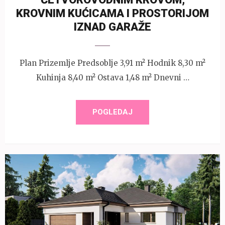
KROVNIM KUĆICAMA I PROSTORIJOM
IZNAD GARAŽE
Plan Prizemlje Predsoblje 3,91 m² Hodnik 8,30 m²
Kuhinja 8,40 m² Ostava 1,48 m² Dnevni …
POGLEDAJ