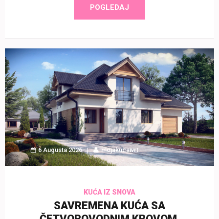
POGLEDAJ
6 Augusta 2026
mojakucaivrt
KUĆA IZ SNOVA
SAVREMENA KUĆA SA
ČETVOROVODNIM KROVOM,