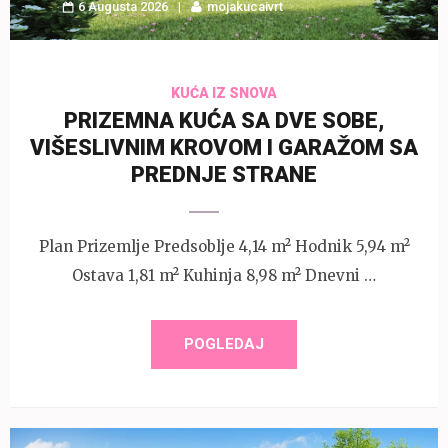
6 Augusta 2026
mojakucaivrt
KUĆA IZ SNOVA
PRIZEMNA KUĆA SA DVE SOBE,
VIŠESLIVNIM KROVOM I GARAŽOM SA
PREDNJE STRANE
Plan Prizemlje Predsoblje 4,14 m² Hodnik 5,94 m²
Ostava 1,81 m² Kuhinja 8,98 m² Dnevni …
POGLEDAJ