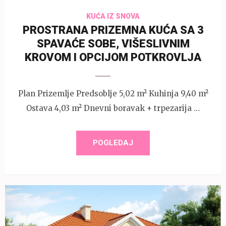
KUĆA IZ SNOVA
PROSTRANA PRIZEMNA KUĆA SA 3
SPAVAĆE SOBE, VIŠESLIVNIM
KROVOM I OPCIJOM POTKROVLJA
Plan Prizemlje Predsoblje 5,02 m² Kuhinja 9,40 m²
Ostava 4,03 m² Dnevni boravak + trpezarija …
POGLEDAJ