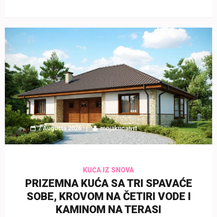
7 Augusta 2026
mojakucaivrt
KUĆA IZ SNOVA
PRIZEMNA KUĆA SA TRI SPAVAĆE
SOBE, KROVOM NA ČETIRI VODE I
KAMINOM NA TERASI