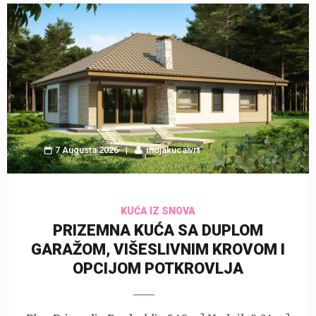
7 Augusta 2026
mojakucaivrt
KUĆA IZ SNOVA
PRIZEMNA KUĆA SA DUPLOM
GARAŽOM, VIŠESLIVNIM KROVOM I
OPCIJOM POTKROVLJA