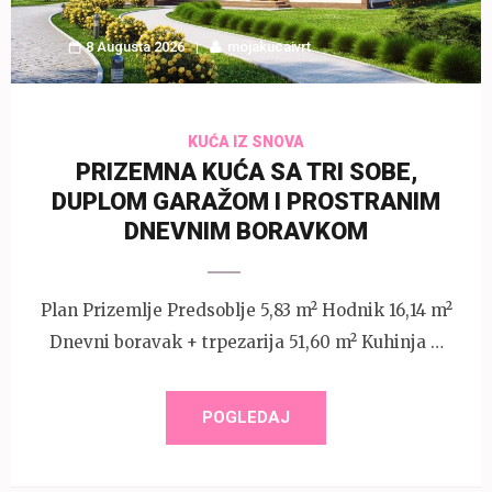
8 Augusta 2026
mojakucaivrt
KUĆA IZ SNOVA
PRIZEMNA KUĆA SA TRI SOBE,
DUPLOM GARAŽOM I PROSTRANIM
DNEVNIM BORAVKOM
Plan Prizemlje Predsoblje 5,83 m² Hodnik 16,14 m²
Dnevni boravak + trpezarija 51,60 m² Kuhinja …
POGLEDAJ