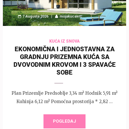
7 Augusta 2026
mojakucaivrt
KUĆA IZ SNOVA
EKONOMIČNA I JEDNOSTAVNA ZA
GRADNJU PRIZEMNA KUĆA SA
DVOVODNIM KROVOM I 3 SPAVAĆE
SOBE
Plan Prizemlje Predsoblje 3,34 m² Hodnik 5,91 m²
Kuhinja 6,12 m² Pomoćna prostorija * 2,82 …
POGLEDAJ