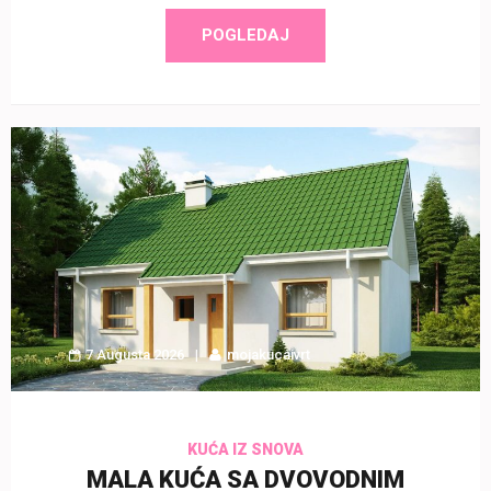
POGLEDAJ
7 Augusta 2026
mojakucaivrt
KUĆA IZ SNOVA
MALA KUĆA SA DVOVODNIM