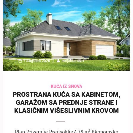
7 Augusta 2026
mojakucaivrt
KUĆA IZ SNOVA
PROSTRANA KUĆA SA KABINETOM,
GARAŽOM SA PREDNJE STRANE I
KLASIČNIM VIŠESLIVNIM KROVOM
Plan Prizemlje Predsoblje 4,78 m² Ekonomsko