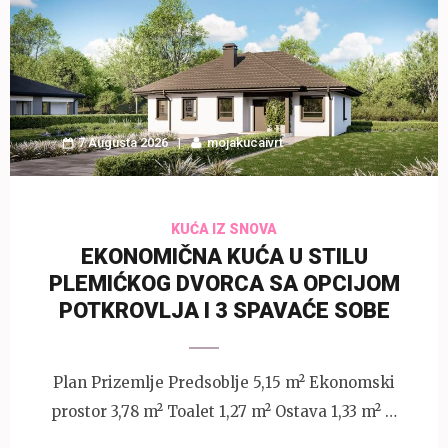
7 Augusta 2026
mojakucaivrt
KUĆA IZ SNOVA
EKONOMIČNA KUĆA U STILU
PLEMIĆKOG DVORCA SA OPCIJOM
POTKROVLJA I 3 SPAVAĆE SOBE
Plan Prizemlje Predsoblje 5,15 m² Ekonomski
prostor 3,78 m² Toalet 1,27 m² Ostava 1,33 m² …