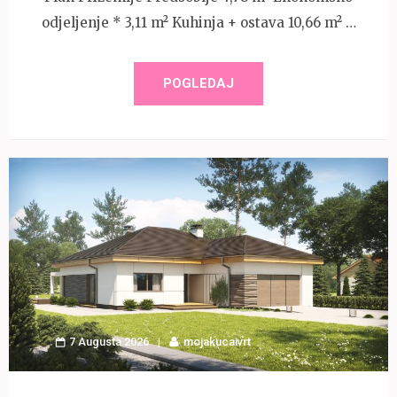
odjeljenje * 3,11 m² Kuhinja + ostava 10,66 m² …
POGLEDAJ
7 Augusta 2026
mojakucaivrt