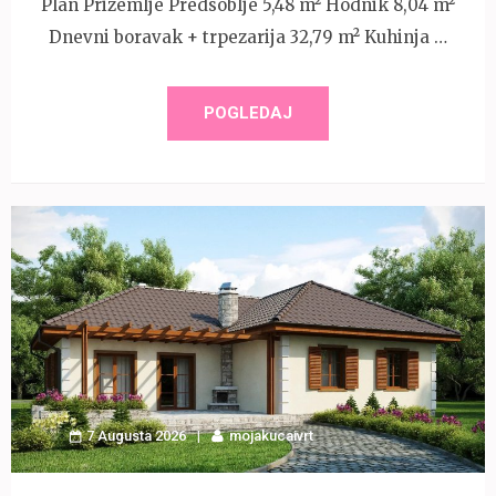
Plan Prizemlje Predsoblje 5,48 m² Hodnik 8,04 m²
Dnevni boravak + trpezarija 32,79 m² Kuhinja …
POGLEDAJ
7 Augusta 2026
mojakucaivrt