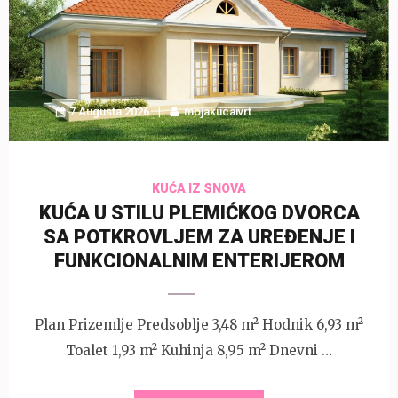
7 Augusta 2026
mojakucaivrt
KUĆA IZ SNOVA
KUĆA U STILU PLEMIĆKOG DVORCA
SA POTKROVLJEM ZA UREĐENJE I
FUNKCIONALNIM ENTERIJEROM
Plan Prizemlje Predsoblje 3,48 m² Hodnik 6,93 m²
Toalet 1,93 m² Kuhinja 8,95 m² Dnevni …