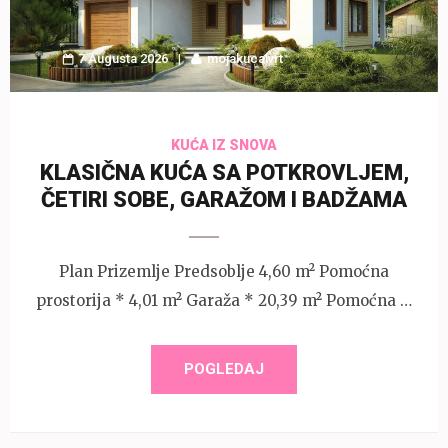
7 Augusta 2026
mojakucaivrt
KUĆA IZ SNOVA
KLASIČNA KUĆA SA POTKROVLJEM,
ČETIRI SOBE, GARAŽOM I BADŽAMA
Plan Prizemlje Predsoblje 4,60 m² Pomoćna
prostorija * 4,01 m² Garaža * 20,39 m² Pomoćna …
POGLEDAJ