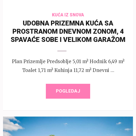
KUĆA IZ SNOVA
UDOBNA PRIZEMNA KUĆA SA
PROSTRANOM DNEVNOM ZONOM, 4
SPAVAĆE SOBE I VELIKOM GARAŽOM
Plan Prizemlje Predsoblje 5,01 m² Hodnik 6,49 m²
Toalet 1,71 m² Kuhinja 11,72 m² Dnevni …
POGLEDAJ