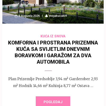
6 Augusta 2026
mojakucaivrt
KUĆA IZ SNOVA
KOMFORNA I PROSTRANA PRIZEMNA
KUĆA SA SVIJETLIM DNEVNIM
BORAVKOM I GARAŽOM ZA DVA
AUTOMOBILA
Plan Prizemlje Predsoblje 3,94 m² Garderober 2,93
m² Hodnik 14,66 m² Kuhinja 8,77 m² Ostava …
POGLEDAJ