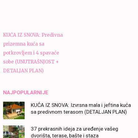
Navigacija
KUĆA IZ SNOVA: Predivna
članaka
prizemna kuća sa
potkrovljem i 4 spavaće
sobe (UNUTRAŠNJOST +
DETALJAN PLAN)
NAJPOPULARNIJE
KUĆA IZ SNOVA: Izvrsna mala i jeftina kuća
sa predivnom terasom (DETALJAN PLAN)
37 prekrasnih ideja za uređenje vašeg
dvorišta, terase, bašte i staza