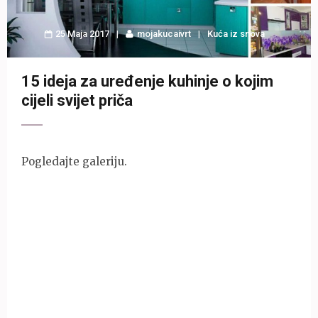
25 Maja 2017
mojakucaivrt
Kuća iz snova
15 ideja za uređenje kuhinje o kojim
cijeli svijet priča
Pogledajte galeriju.