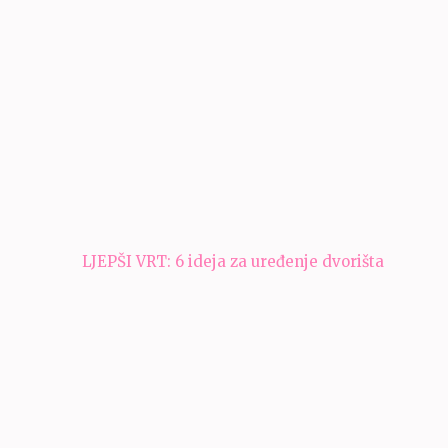
Navigacija
LJEPŠI VRT: 6 ideja za uređenje dvorišta
članaka