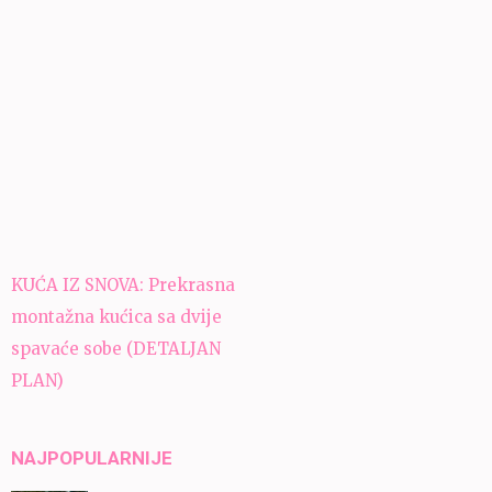
Navigacija
KUĆA IZ SNOVA: Prekrasna
članaka
montažna kućica sa dvije
spavaće sobe (DETALJAN
PLAN)
NAJPOPULARNIJE