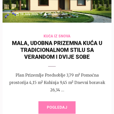
19 Jula 2026
mojakucaivrt
KUĆA IZ SNOVA
MALA, UDOBNA PRIZEMNA KUĆA U
TRADICIONALNOM STILU SA
VERANDOM I DVIJE SOBE
Plan Prizemlje Predsoblje 3,79 m² Pomoćna
prostorija 4,15 m² Kuhinja 9,45 m² Dnevni boravak
26,34 …
POGLEDAJ