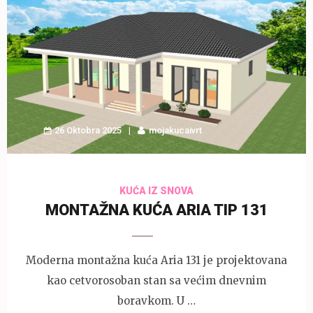
26 Oktobra 2025
mojakucaivrt
KUĆA IZ SNOVA
MONTAŽNA KUĆA ARIA TIP 131
Moderna montažna kuća Aria 131 je projektovana
kao cetvorosoban stan sa većim dnevnim
boravkom. U …