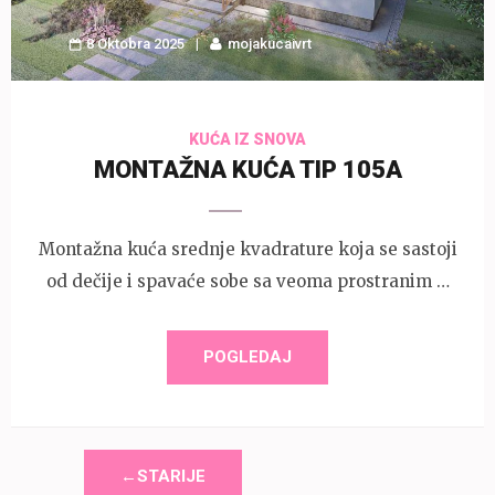
8 Oktobra 2025
mojakucaivrt
KUĆA IZ SNOVA
MONTAŽNA KUĆA TIP 105A
Montažna kuća srednje kvadrature koja se sastoji
od dečije i spavaće sobe sa veoma prostranim …
POGLEDAJ
←STARIJE