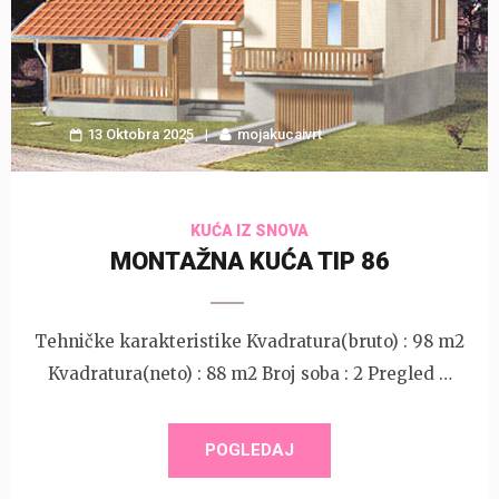
13 Oktobra 2025
mojakucaivrt
KUĆA IZ SNOVA
MONTAŽNA KUĆA TIP 86
Tehničke karakteristike Kvadratura(bruto) : 98 m2
Kvadratura(neto) : 88 m2 Broj soba : 2 Pregled …
POGLEDAJ