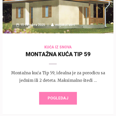
15 Oktobra 2025
mojakucaivrt
KUĆA IZ SNOVA
MONTAŽNA KUĆA TIP 59
Montažna kuća Tip 59, idealna je za porodicu sa
jednim ili 2 deteta. Maksimalno štedi …
POGLEDAJ