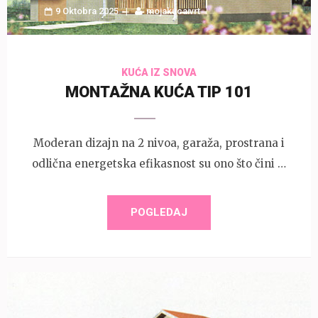
9 Oktobra 2025
mojakucaivrt
KUĆA IZ SNOVA
MONTAŽNA KUĆA TIP 101
Moderan dizajn na 2 nivoa, garaža, prostrana i
odlična energetska efikasnost su ono što čini …
POGLEDAJ