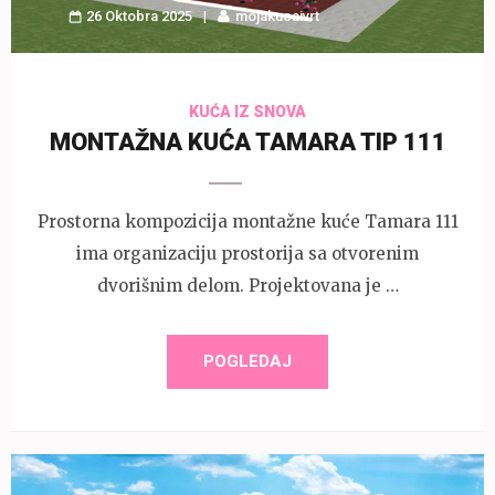
26 Oktobra 2025
mojakucaivrt
KUĆA IZ SNOVA
MONTAŽNA KUĆA TAMARA TIP 111
Prostorna kompozicija montažne kuće Tamara 111
ima organizaciju prostorija sa otvorenim
dvorišnim delom. Projektovana je …
POGLEDAJ