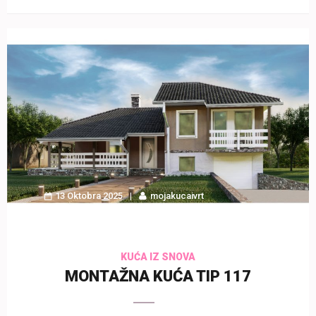
13 Oktobra 2025
mojakucaivrt
KUĆA IZ SNOVA
MONTAŽNA KUĆA TIP 117