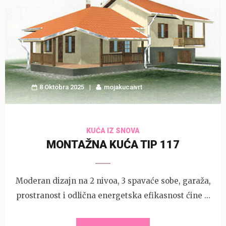
8 Oktobra 2025
mojakucaivrt
KUĆA IZ SNOVA
MONTAŽNA KUĆA TIP 117
Moderan dizajn na 2 nivoa, 3 spavaće sobe, garaža,
prostranost i odlična energetska efikasnost ćine …