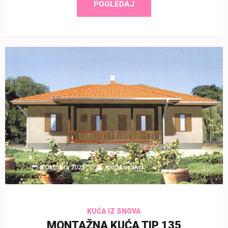
POGLEDAJ
8 Oktobra 2025
mojakucaivrt
KUĆA IZ SNOVA
MONTAŽNA KUĆA TIP 135