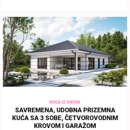
19 Jula 2026
mojakucaivrt
KUĆA IZ SNOVA
SAVREMENA, UDOBNA PRIZEMNA
KUĆA SA 3 SOBE, ČETVOROVODNIM
KROVOM I GARAŽOM