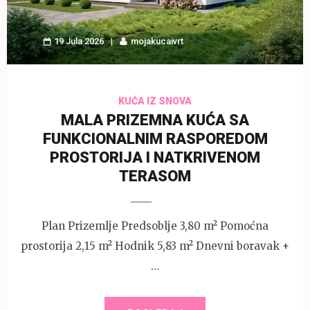
19 Jula 2026
mojakucaivrt
KUĆA IZ SNOVA
MALA PRIZEMNA KUĆA SA
FUNKCIONALNIM RASPOREDOM
PROSTORIJA I NATKRIVENOM
TERASOM
Plan Prizemlje Predsoblje 3,80 m² Pomoćna
prostorija 2,15 m² Hodnik 5,83 m² Dnevni boravak +
…