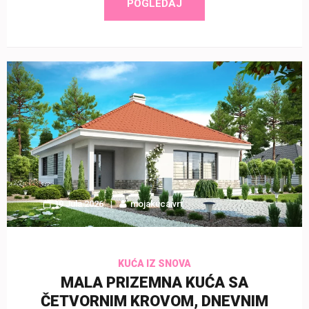
POGLEDAJ
19 Jula 2026
mojakucaivrt
KUĆA IZ SNOVA
MALA PRIZEMNA KUĆA SA
ČETVORNIM KROVOM, DNEVNIM