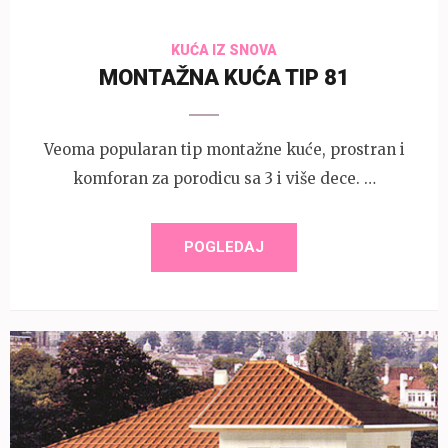
KUĆA IZ SNOVA
MONTAŽNA KUĆA TIP 81
Veoma popularan tip montažne kuće, prostran i
komforan za porodicu sa 3 i više dece. …
POGLEDAJ