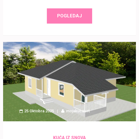
POGLEDAJ
25 Oktobra 2025
mojakucaivrt
KUĆA IZ SNOVA