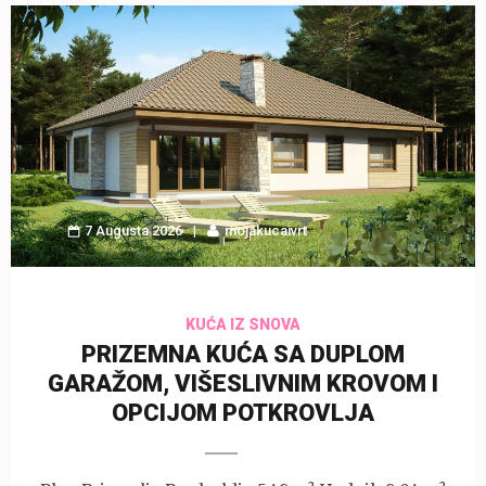
7 Augusta 2026
mojakucaivrt
KUĆA IZ SNOVA
PRIZEMNA KUĆA SA DUPLOM
GARAŽOM, VIŠESLIVNIM KROVOM I
OPCIJOM POTKROVLJA