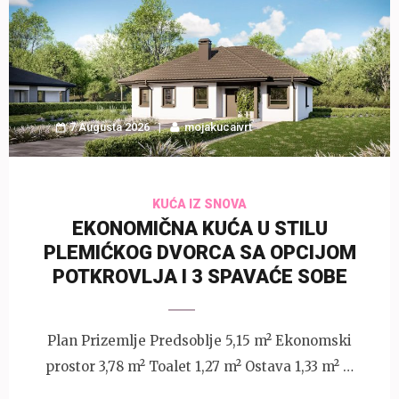
7 Augusta 2026
mojakucaivrt
KUĆA IZ SNOVA
EKONOMIČNA KUĆA U STILU
PLEMIĆKOG DVORCA SA OPCIJOM
POTKROVLJA I 3 SPAVAĆE SOBE
Plan Prizemlje Predsoblje 5,15 m² Ekonomski
prostor 3,78 m² Toalet 1,27 m² Ostava 1,33 m² …