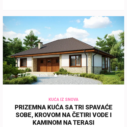
7 Augusta 2026
mojakucaivrt
KUĆA IZ SNOVA
PRIZEMNA KUĆA SA TRI SPAVAĆE
SOBE, KROVOM NA ČETIRI VODE I
KAMINOM NA TERASI