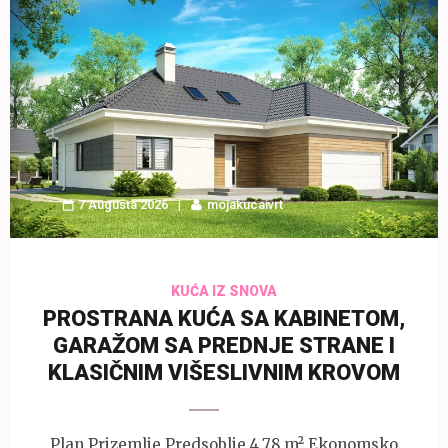
7 Augusta 2026
mojakucaivrt
KUĆA IZ SNOVA
PROSTRANA KUĆA SA KABINETOM,
GARAŽOM SA PREDNJE STRANE I
KLASIČNIM VIŠESLIVNIM KROVOM
Plan Prizemlje Predsoblje 4,78 m² Ekonomsko