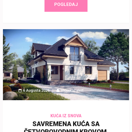
POGLEDAJ
6 Augusta 2026
mojakucaivrt
KUĆA IZ SNOVA
SAVREMENA KUĆA SA
ČETVOROVODNIM KROVOM,