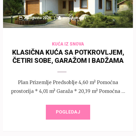
7 Augusta 2026
mojakucaivrt
KUĆA IZ SNOVA
KLASIČNA KUĆA SA POTKROVLJEM,
ČETIRI SOBE, GARAŽOM I BADŽAMA
Plan Prizemlje Predsoblje 4,60 m² Pomoćna
prostorija * 4,01 m² Garaža * 20,39 m² Pomoćna …
POGLEDAJ