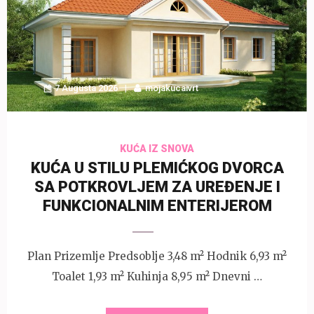
7 Augusta 2026
mojakucaivrt
KUĆA IZ SNOVA
KUĆA U STILU PLEMIĆKOG DVORCA
SA POTKROVLJEM ZA UREĐENJE I
FUNKCIONALNIM ENTERIJEROM
Plan Prizemlje Predsoblje 3,48 m² Hodnik 6,93 m²
Toalet 1,93 m² Kuhinja 8,95 m² Dnevni …