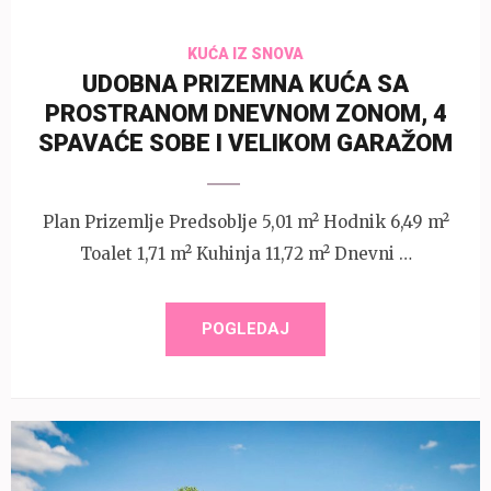
KUĆA IZ SNOVA
UDOBNA PRIZEMNA KUĆA SA
PROSTRANOM DNEVNOM ZONOM, 4
SPAVAĆE SOBE I VELIKOM GARAŽOM
Plan Prizemlje Predsoblje 5,01 m² Hodnik 6,49 m²
Toalet 1,71 m² Kuhinja 11,72 m² Dnevni …
POGLEDAJ