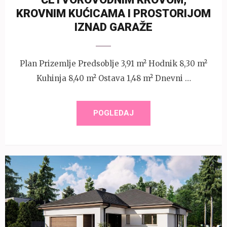
KROVNIM KUĆICAMA I PROSTORIJOM
IZNAD GARAŽE
Plan Prizemlje Predsoblje 3,91 m² Hodnik 8,30 m²
Kuhinja 8,40 m² Ostava 1,48 m² Dnevni …
POGLEDAJ