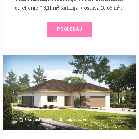
odjeljenje * 3,11 m² Kuhinja + ostava 10,66 m² …
POGLEDAJ
7 Augusta 2026
mojakucaivrt