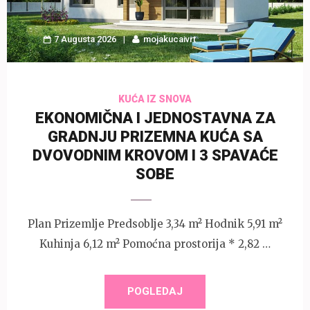
7 Augusta 2026
mojakucaivrt
KUĆA IZ SNOVA
EKONOMIČNA I JEDNOSTAVNA ZA
GRADNJU PRIZEMNA KUĆA SA
DVOVODNIM KROVOM I 3 SPAVAĆE
SOBE
Plan Prizemlje Predsoblje 3,34 m² Hodnik 5,91 m²
Kuhinja 6,12 m² Pomoćna prostorija * 2,82 …
POGLEDAJ