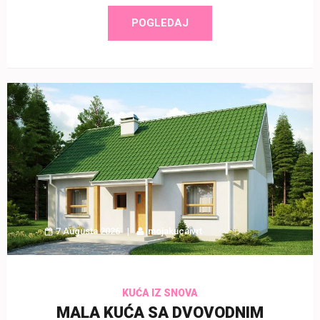
POGLEDAJ
7 Augusta 2026
mojakucaivrt
KUĆA IZ SNOVA
MALA KUĆA SA DVOVODNIM