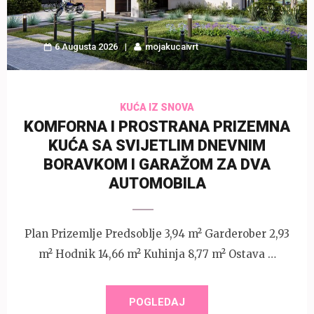
6 Augusta 2026
mojakucaivrt
KUĆA IZ SNOVA
KOMFORNA I PROSTRANA PRIZEMNA
KUĆA SA SVIJETLIM DNEVNIM
BORAVKOM I GARAŽOM ZA DVA
AUTOMOBILA
Plan Prizemlje Predsoblje 3,94 m² Garderober 2,93
m² Hodnik 14,66 m² Kuhinja 8,77 m² Ostava …
POGLEDAJ