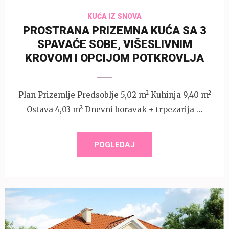
KUĆA IZ SNOVA
PROSTRANA PRIZEMNA KUĆA SA 3
SPAVAĆE SOBE, VIŠESLIVNIM
KROVOM I OPCIJOM POTKROVLJA
Plan Prizemlje Predsoblje 5,02 m² Kuhinja 9,40 m²
Ostava 4,03 m² Dnevni boravak + trpezarija …
POGLEDAJ