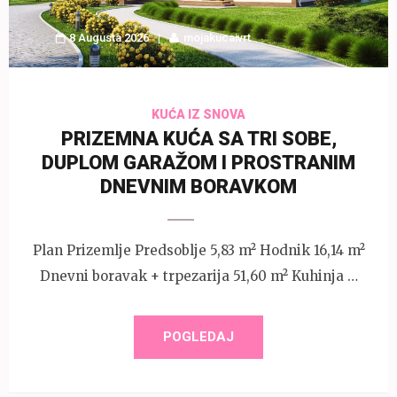
8 Augusta 2026
mojakucaivrt
KUĆA IZ SNOVA
PRIZEMNA KUĆA SA TRI SOBE,
DUPLOM GARAŽOM I PROSTRANIM
DNEVNIM BORAVKOM
Plan Prizemlje Predsoblje 5,83 m² Hodnik 16,14 m²
Dnevni boravak + trpezarija 51,60 m² Kuhinja …
POGLEDAJ