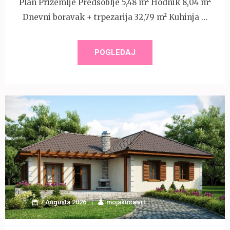
Plan Prizemlje Predsoblje 5,48 m² Hodnik 8,04 m²
Dnevni boravak + trpezarija 32,79 m² Kuhinja …
POGLEDAJ
7 Augusta 2026
mojakucaivrt