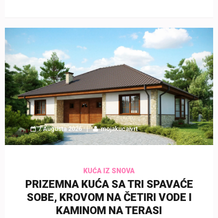
7 Augusta 2026
mojakucaivrt
KUĆA IZ SNOVA
PRIZEMNA KUĆA SA TRI SPAVAĆE
SOBE, KROVOM NA ČETIRI VODE I
KAMINOM NA TERASI