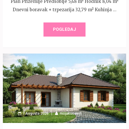
Plan Prizemlje Predsoblje 5,48 m² Hodnik 8,04 m²
Dnevni boravak + trpezarija 32,79 m² Kuhinja …
POGLEDAJ
7 Augusta 2026
mojakucaivrt