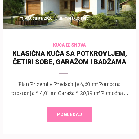
7 Augusta 2026
mojakucaivrt
KUĆA IZ SNOVA
KLASIČNA KUĆA SA POTKROVLJEM,
ČETIRI SOBE, GARAŽOM I BADŽAMA
Plan Prizemlje Predsoblje 4,60 m² Pomoćna
prostorija * 4,01 m² Garaža * 20,39 m² Pomoćna …
POGLEDAJ