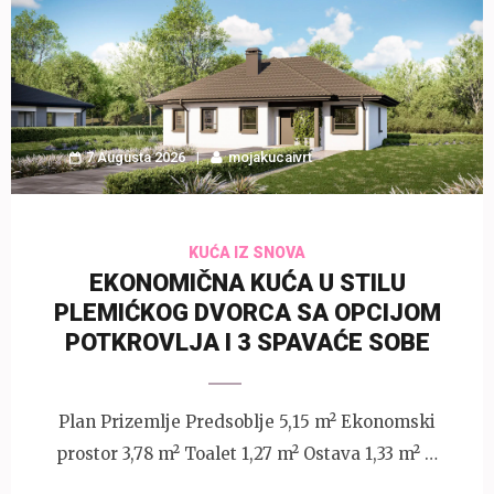
7 Augusta 2026
mojakucaivrt
KUĆA IZ SNOVA
EKONOMIČNA KUĆA U STILU
PLEMIĆKOG DVORCA SA OPCIJOM
POTKROVLJA I 3 SPAVAĆE SOBE
Plan Prizemlje Predsoblje 5,15 m² Ekonomski
prostor 3,78 m² Toalet 1,27 m² Ostava 1,33 m² …