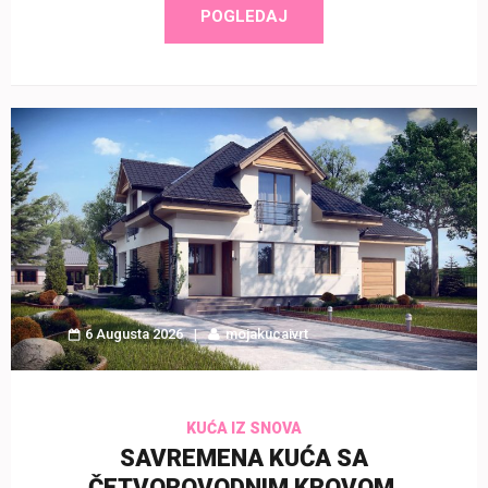
POGLEDAJ
6 Augusta 2026
mojakucaivrt
KUĆA IZ SNOVA
SAVREMENA KUĆA SA
ČETVOROVODNIM KROVOM,