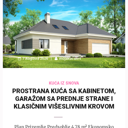
7 Augusta 2026
mojakucaivrt
KUĆA IZ SNOVA
PROSTRANA KUĆA SA KABINETOM,
GARAŽOM SA PREDNJE STRANE I
KLASIČNIM VIŠESLIVNIM KROVOM
Plan Prizemlje Predsoblje 4,78 m² Ekonomsko