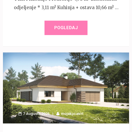
odjeljenje * 3,11 m² Kuhinja + ostava 10,66 m² …
POGLEDAJ
7 Augusta 2026
mojakucaivrt