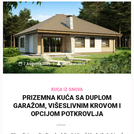
7 Augusta 2026
mojakucaivrt
KUĆA IZ SNOVA
PRIZEMNA KUĆA SA DUPLOM
GARAŽOM, VIŠESLIVNIM KROVOM I
OPCIJOM POTKROVLJA