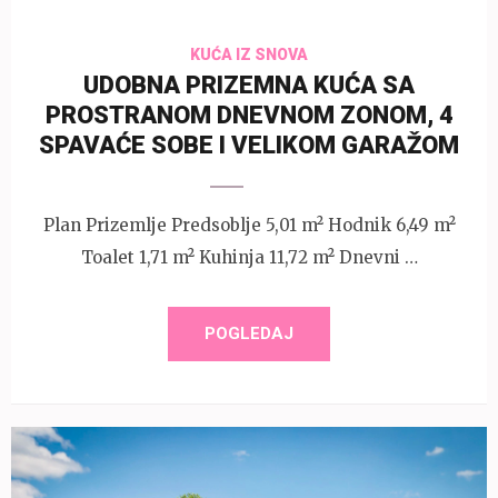
KUĆA IZ SNOVA
UDOBNA PRIZEMNA KUĆA SA
PROSTRANOM DNEVNOM ZONOM, 4
SPAVAĆE SOBE I VELIKOM GARAŽOM
Plan Prizemlje Predsoblje 5,01 m² Hodnik 6,49 m²
Toalet 1,71 m² Kuhinja 11,72 m² Dnevni …
POGLEDAJ