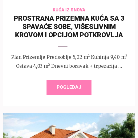
KUĆA IZ SNOVA
PROSTRANA PRIZEMNA KUĆA SA 3
SPAVAĆE SOBE, VIŠESLIVNIM
KROVOM I OPCIJOM POTKROVLJA
Plan Prizemlje Predsoblje 5,02 m² Kuhinja 9,40 m²
Ostava 4,03 m² Dnevni boravak + trpezarija …
POGLEDAJ