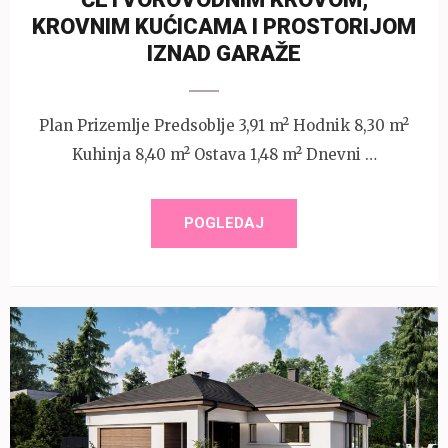
KROVNIM KUĆICAMA I PROSTORIJOM
IZNAD GARAŽE
Plan Prizemlje Predsoblje 3,91 m² Hodnik 8,30 m²
Kuhinja 8,40 m² Ostava 1,48 m² Dnevni …
POGLEDAJ