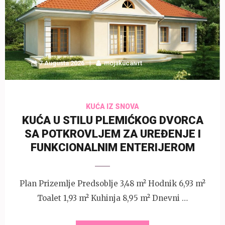
7 Augusta 2026
mojakucaivrt
KUĆA IZ SNOVA
KUĆA U STILU PLEMIĆKOG DVORCA
SA POTKROVLJEM ZA UREĐENJE I
FUNKCIONALNIM ENTERIJEROM
Plan Prizemlje Predsoblje 3,48 m² Hodnik 6,93 m²
Toalet 1,93 m² Kuhinja 8,95 m² Dnevni …