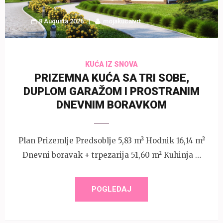
8 Augusta 2026
mojakucaivrt
KUĆA IZ SNOVA
PRIZEMNA KUĆA SA TRI SOBE,
DUPLOM GARAŽOM I PROSTRANIM
DNEVNIM BORAVKOM
Plan Prizemlje Predsoblje 5,83 m² Hodnik 16,14 m²
Dnevni boravak + trpezarija 51,60 m² Kuhinja …
POGLEDAJ