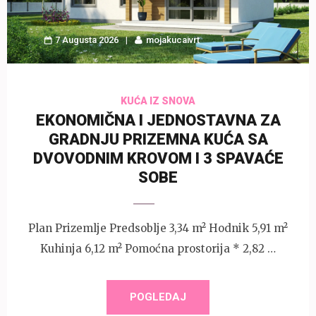
7 Augusta 2026
mojakucaivrt
KUĆA IZ SNOVA
EKONOMIČNA I JEDNOSTAVNA ZA
GRADNJU PRIZEMNA KUĆA SA
DVOVODNIM KROVOM I 3 SPAVAĆE
SOBE
Plan Prizemlje Predsoblje 3,34 m² Hodnik 5,91 m²
Kuhinja 6,12 m² Pomoćna prostorija * 2,82 …
POGLEDAJ