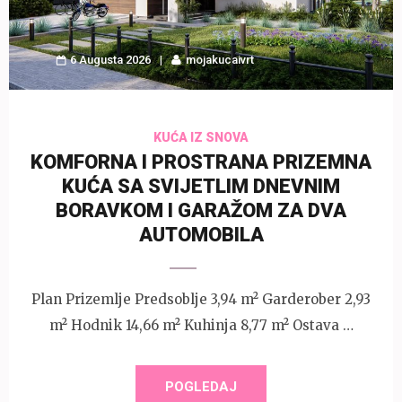
6 Augusta 2026
mojakucaivrt
KUĆA IZ SNOVA
KOMFORNA I PROSTRANA PRIZEMNA
KUĆA SA SVIJETLIM DNEVNIM
BORAVKOM I GARAŽOM ZA DVA
AUTOMOBILA
Plan Prizemlje Predsoblje 3,94 m² Garderober 2,93
m² Hodnik 14,66 m² Kuhinja 8,77 m² Ostava …
POGLEDAJ