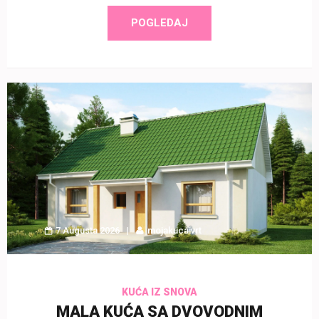
POGLEDAJ
7 Augusta 2026
mojakucaivrt
KUĆA IZ SNOVA
MALA KUĆA SA DVOVODNIM