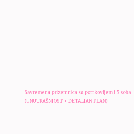
Navigacija
Savremena prizemnica sa potrkovljem i 5 soba
članaka
(UNUTRAŠNJOST + DETALJAN PLAN)