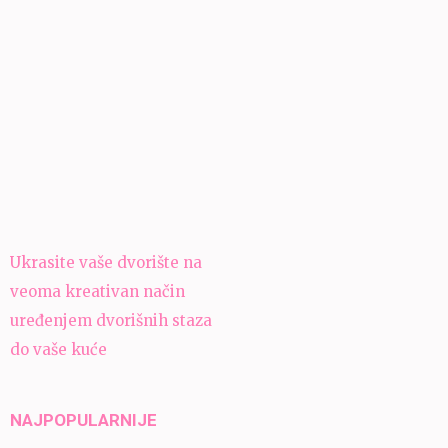
Navigacija
Ukrasite vaše dvorište na
članaka
veoma kreativan način
uređenjem dvorišnih staza
do vaše kuće
NAJPOPULARNIJE