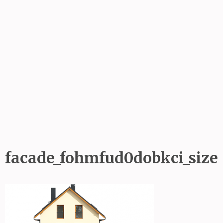
facade_fohmfud0dobkci_size