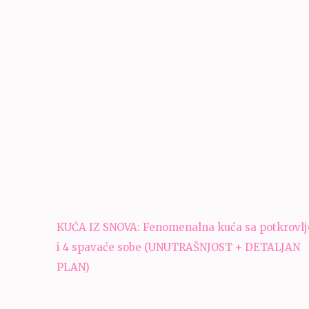
Navigacija
KUĆA IZ SNOVA: Fenomenalna kuća sa potkrovl
članaka
i 4 spavaće sobe (UNUTRAŠNJOST + DETALJAN
PLAN)