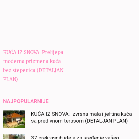
Navigacija
KUĆA IZ SNOVA: Prelijepa
članaka
moderna prizmena kuća
bez stepenica (DETALJAN
PLAN)
NAJPOPULARNIJE
KUĆA IZ SNOVA: Izvrsna mala i jeftina kuća
sa predivnom terasom (DETALJAN PLAN)
37 prekrasnih ideja za uređenje vašeg