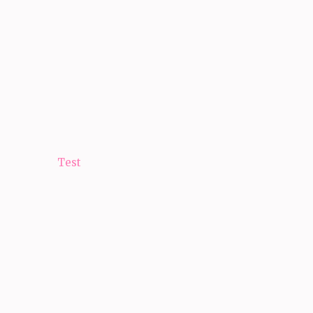
Navigacija
Test
članaka