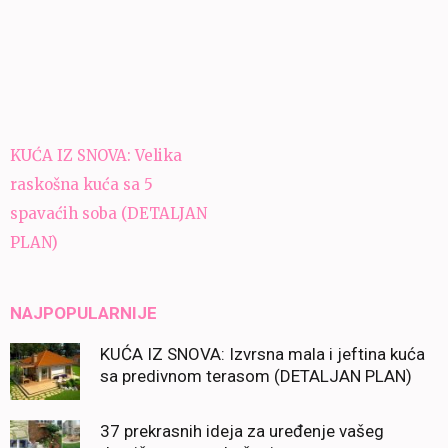
Navigacija
KUĆA IZ SNOVA: Velika
članaka
raskošna kuća sa 5
spavaćih soba (DETALJAN
PLAN)
NAJPOPULARNIJE
KUĆA IZ SNOVA: Izvrsna mala i jeftina kuća
sa predivnom terasom (DETALJAN PLAN)
37 prekrasnih ideja za uređenje vašeg