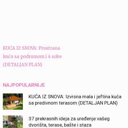
Navigacija
KUĆA IZ SNOVA: Prostrana
članaka
kuća sa podrumom i 4 sobe
(DETALJAN PLAN)
NAJPOPULARNIJE
KUĆA IZ SNOVA: Izvrsna mala i jeftina kuća
sa predivnom terasom (DETALJAN PLAN)
37 prekrasnih ideja za uređenje vašeg
dvorišta, terase, bašte i staza