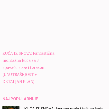
Navigacija
KUĆA IZ SNOVA: Fantastična
članaka
montažna kuća sa 3
spavaće sobe i terasom
(UNUTRAŠNJOST +
DETALJAN PLAN)
NAJPOPULARNIJE
KUĆA IZ SNOVA: Izvrsna mala i jeftina kuća