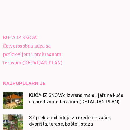
Navigacija
KUĆA IZ SNOVA:
članaka
Četverosobna kuća sa
potkrovljem i prekrasnom
terasom (DETALJAN PLAN)
NAJPOPULARNIJE
KUĆA IZ SNOVA: Izvrsna mala i jeftina kuća
sa predivnom terasom (DETALJAN PLAN)
37 prekrasnih ideja za uređenje vašeg
dvorišta, terase, bašte i staza