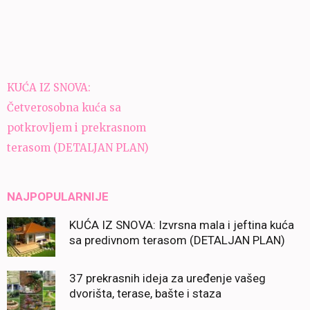
Navigacija
KUĆA IZ SNOVA:
članaka
Četverosobna kuća sa
potkrovljem i prekrasnom
terasom (DETALJAN PLAN)
NAJPOPULARNIJE
KUĆA IZ SNOVA: Izvrsna mala i jeftina kuća
sa predivnom terasom (DETALJAN PLAN)
37 prekrasnih ideja za uređenje vašeg
dvorišta, terase, bašte i staza