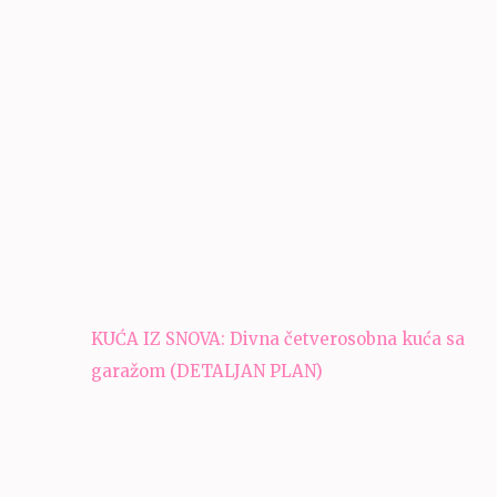
Navigacija
KUĆA IZ SNOVA: Divna četverosobna kuća sa
članaka
garažom (DETALJAN PLAN)