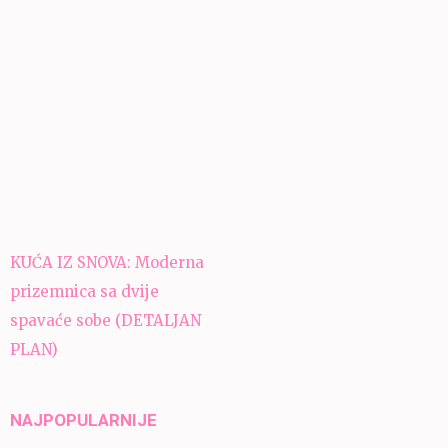
Navigacija
KUĆA IZ SNOVA: Moderna
članaka
prizemnica sa dvije
spavaće sobe (DETALJAN
PLAN)
NAJPOPULARNIJE