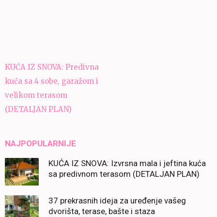
Navigacija
KUĆA IZ SNOVA: Predivna
članaka
kuća sa 4 sobe, garažom i
velikom terasom
(DETALJAN PLAN)
NAJPOPULARNIJE
KUĆA IZ SNOVA: Izvrsna mala i jeftina kuća
sa predivnom terasom (DETALJAN PLAN)
37 prekrasnih ideja za uređenje vašeg
dvorišta, terase, bašte i staza