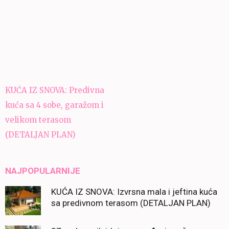
Navigacija
KUĆA IZ SNOVA: Predivna
članaka
kuća sa 4 sobe, garažom i
velikom terasom
(DETALJAN PLAN)
NAJPOPULARNIJE
KUĆA IZ SNOVA: Izvrsna mala i jeftina kuća
sa predivnom terasom (DETALJAN PLAN)