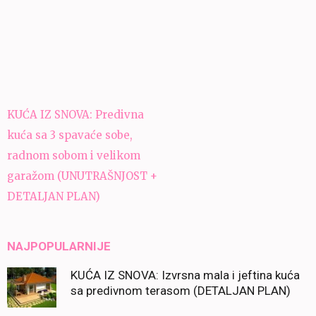
Navigacija
KUĆA IZ SNOVA: Predivna
članaka
kuća sa 3 spavaće sobe,
radnom sobom i velikom
garažom (UNUTRAŠNJOST +
DETALJAN PLAN)
NAJPOPULARNIJE
KUĆA IZ SNOVA: Izvrsna mala i jeftina kuća
sa predivnom terasom (DETALJAN PLAN)