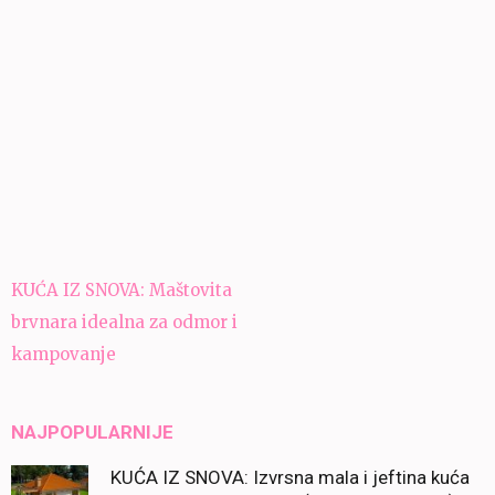
Navigacija
KUĆA IZ SNOVA: Maštovita
članaka
brvnara idealna za odmor i
kampovanje
NAJPOPULARNIJE
KUĆA IZ SNOVA: Izvrsna mala i jeftina kuća